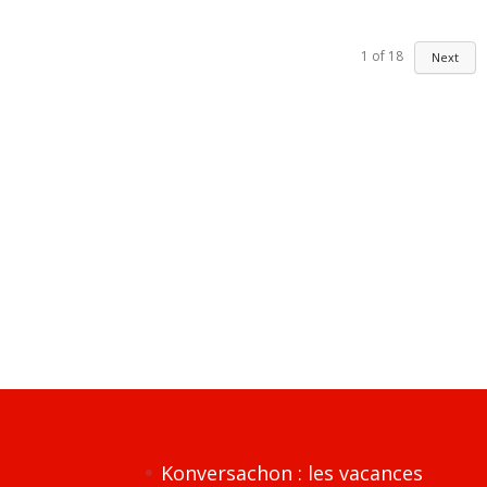
1
of
18
Next
Konversachon : les vacances