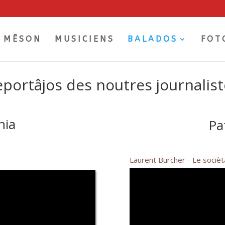
MÊSON
MUSICIENS
BALADOS
FOT
portâjos des noutres journalis
nia
Pa
Laurent Burcher - Le sociè