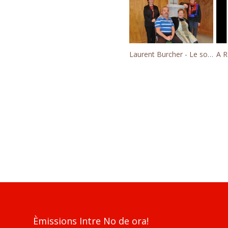
Laurent Burcher - Le sociètâ
A R
Èmissions Intre No de ora!