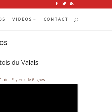
OS
VIDEOS
CONTACT
tos
tois du Valais
tât des Fayerox de Bagnes