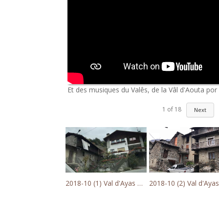
Et des musiques du Valês, de la Vâl d'Aouta por 
1
of
18
Next
2018-10 (1) Val d'Ayas et Champorcher
2018-10 (2) Val d'Ay