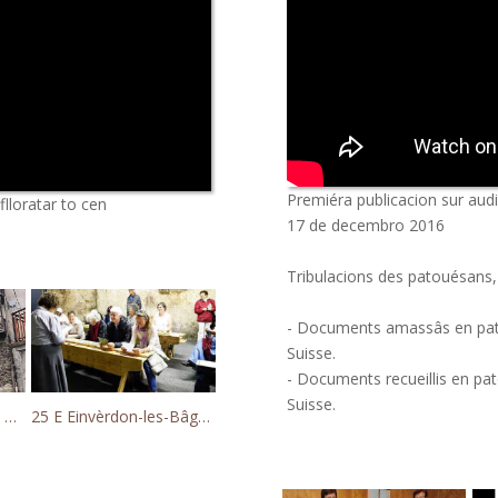
Premiéra publicacion sur aud
flloratar to cen
17 de decembro 2016
Tribulacions des patouésan
- Documents amassâs en patou
Suisse.
- Documents recueillis en pato
Suisse.
as et Champorcher
25 E Einvèrdon-les-Bâgnes - Fétha internacionâla Dessando 23