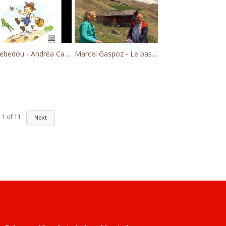
t des Fayerox de Bagnes
ebedou - Andréa Cathélaz-Dubosson, Nathalie Nemeth-Défago
Marcel Gaspoz - Le passion de la natura
1
of
11
Next