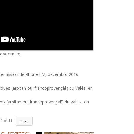
ioboom lo:
s, èmission de Rhône FM, dècembro 2016
és (arpitan ou 'francoprovençâl') du Valês, en
is (arpitan ou 'francoprovençal') du Valais, en
 de septembro 2017
1
of
11
Next